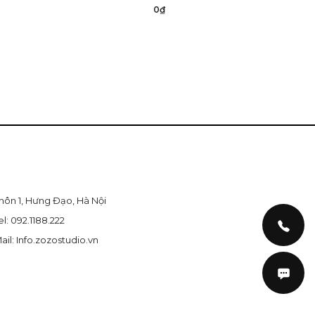
0₫
hôn 1, Hưng Đạo, Hà Nội
el: 092.1188.222
ail: Info.zozostudio.vn