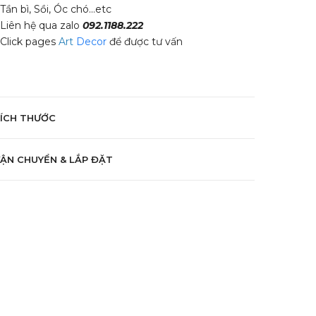
 Tần bì, Sồi, Óc chó...etc
 Liên hệ qua zalo
092.1188.222
 Click pages
Art
Decor
để được tư vấn
KÍCH THƯỚC
ẬN CHUYỂN & LẮP ĐẶT