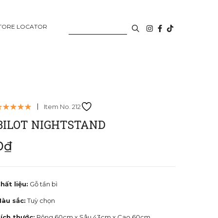
TORE LOCATOR
Item No. 212
BILOT NIGHTSTAND
0₫
hất liệu:
Gỗ tần bì
àu sắc:
Tuỳ chọn
ích thước:
Rộng 60cm x Sâu 43cm x Cao 60cm