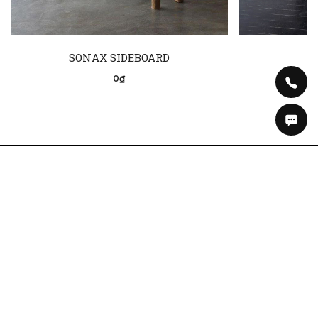
SONAX SIDEBOARD
0₫
Tin tức
Facebook
Về chúng tôi
Instagram
Bảo hành
Tiktok
Vận chuyển
Pinterest
Thôn 1, Hưng Đạo, Hà Nội
Tel: 092.1188.222