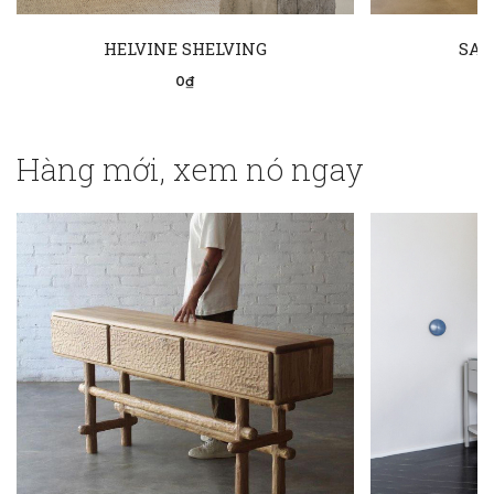
HELVINE SHELVING
SAL
0₫
Hàng mới, xem nó ngay